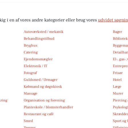
kig i en af vores andre kategorier eller brug vores
udvidet søgni
Autoværksted / mekanik
Bager
Behandlingstilbud
Bibliote
Bryghus
Byggemar
Catering
Detailha
Ejendomsmægler
El-, gas-
Elektronik / IT
Entrepre
Fotograf
Frisør
Guldsmed / Urmager
Hotel
Købmand og døgnkiosk
Læge
Massage
Murer
kring
Organisation og forening
Piercing 
Planteskole / blomsterhandler
Psykolog
Restaurant og café
Skrædde
Smed
Sport og f
Tømrer
Udlejnin