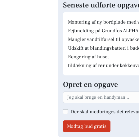
Seneste udførte opgav
Montering af ny bordplade med 
Fejlmelding på Grundfos ALPHA 
Mangler vandtilførsel til opvas
Udskift at blandingsbatteri i ba
Rengøring af huset
tildækning af rør under køkkenv
Opret en opgave
Der skal medbringes det releva
Modtag bud gratis