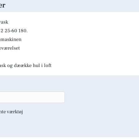
er
vask
2 25-60 180.
kemaskinen
deværelset
ask og dæække hul i loft
nte værktøj