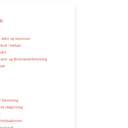
ng
.
k, arkiv og museum
ked / trælast
ndel
, vand- og fjernvarmeforsyning
nør
/ Tatovering
isk rådgivning
r
ritidsaktivitet
gselskab