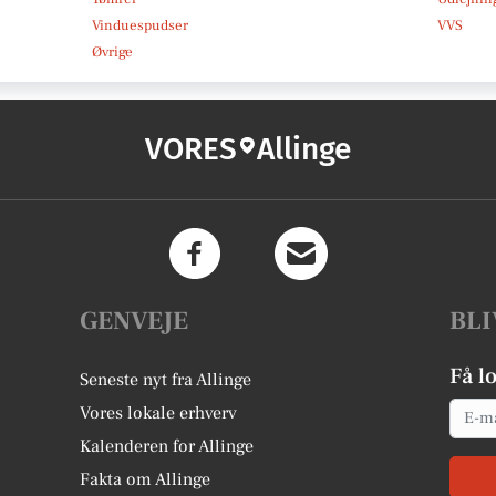
Vinduespudser
VVS
Øvrige
VORES
Allinge
GENVEJE
BLI
Få l
Seneste nyt fra Allinge
Email
Vores lokale erhverv
Kalenderen for Allinge
Fakta om Allinge