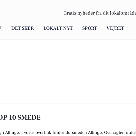
Gratis nyheder fra
dit
lokalområde
V
DET SKER
LOKALT NYT
SPORT
VEJRET
TOP 10 SMEDE
g i Allinge. I vores overblik finder du smede i Allinge. Oversigten inde