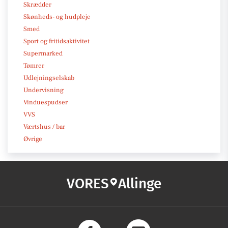
Skrædder
Skønheds- og hudpleje
Smed
Sport og fritidsaktivitet
Supermarked
Tømrer
Udlejningselskab
Undervisning
Vinduespudser
VVS
Værtshus / bar
Øvrige
VORES
Allinge