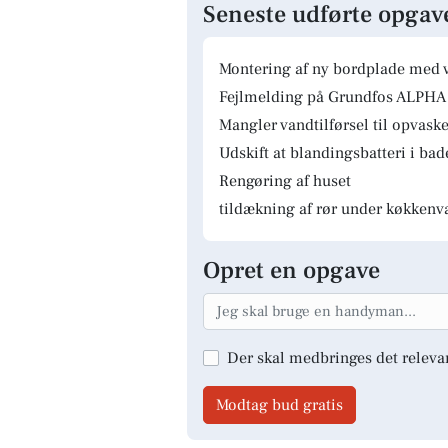
Seneste udførte opgav
Montering af ny bordplade med 
Fejlmelding på Grundfos ALPHA 
Mangler vandtilførsel til opvas
Udskift at blandingsbatteri i ba
Rengøring af huset
tildækning af rør under køkkenv
Opret en opgave
Der skal medbringes det releva
Modtag bud gratis