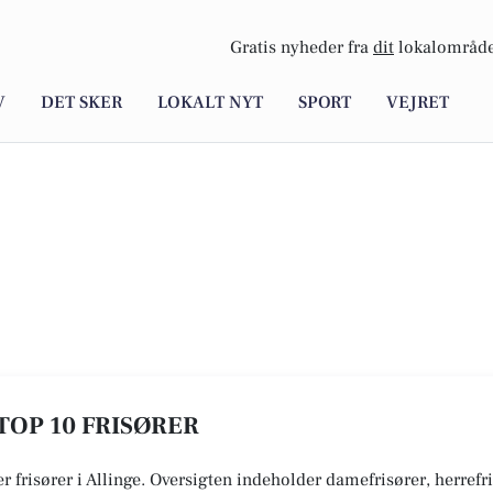
Gratis nyheder fra
dit
lokalområde
V
DET SKER
LOKALT NYT
SPORT
VEJRET
 TOP 10 FRISØRER
er frisører i Allinge. Oversigten indeholder damefrisører, herrefr