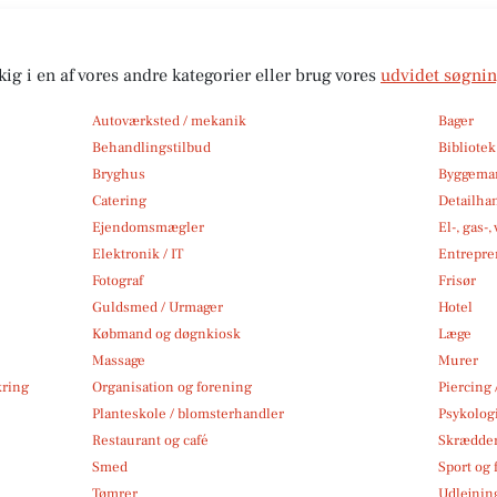
kig i en af vores andre kategorier eller brug vores
udvidet søgni
Autoværksted / mekanik
Bager
Behandlingstilbud
Bibliote
Bryghus
Byggemar
Catering
Detailha
Ejendomsmægler
El-, gas-
Elektronik / IT
Entrepre
Fotograf
Frisør
Guldsmed / Urmager
Hotel
Købmand og døgnkiosk
Læge
Massage
Murer
kring
Organisation og forening
Piercing 
Planteskole / blomsterhandler
Psykolog
Restaurant og café
Skrædde
Smed
Sport og f
Tømrer
Udlejnin