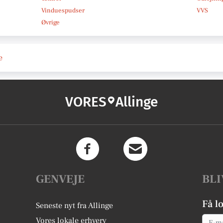
Vinduespudser
VVS
Øvrige
e
VORES
Allinge
GENVEJE
BLI
Få l
Seneste nyt fra Allinge
Email
Vores lokale erhverv