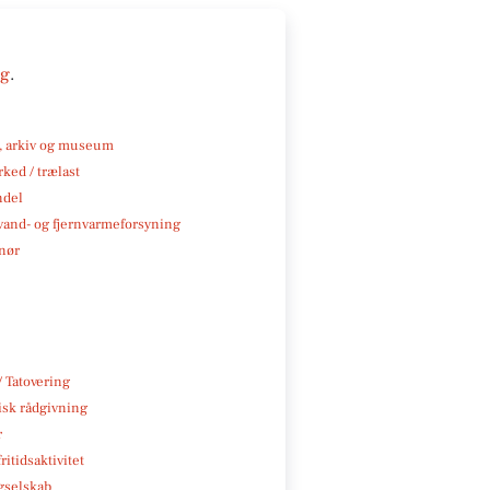
ng
.
k, arkiv og museum
ked / trælast
ndel
, vand- og fjernvarmeforsyning
nør
/ Tatovering
isk rådgivning
r
ritidsaktivitet
gselskab