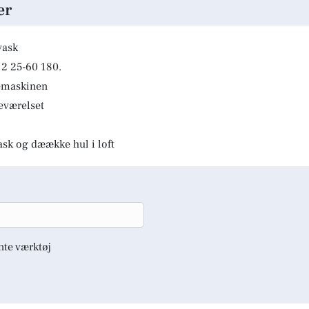
er
vask
2 25-60 180.
kemaskinen
deværelset
ask og dæække hul i loft
nte værktøj