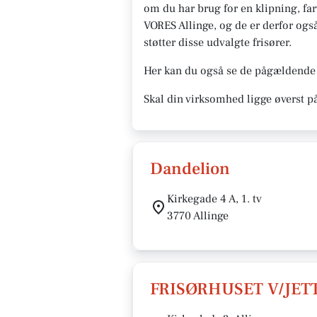
om du har brug for en klipning, farv
VORES Allinge, og de er derfor også 
støtter disse udvalgte frisører.
Her kan du også se de pågældende å
Skal din virksomhed ligge øverst p
Dandelion
Kirkegade 4 A, 1. tv
3770 Allinge
FRISØRHUSET V/JET