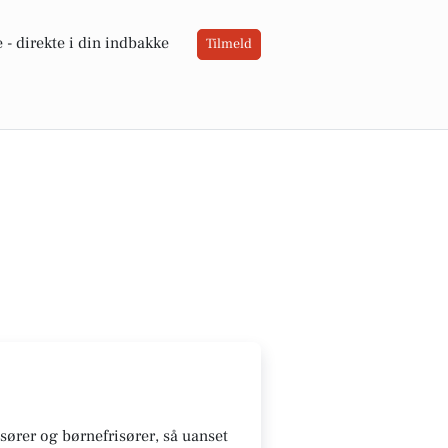
 -
direkte i din indbakke
Tilmeld
isører og børnefrisører, så uanset