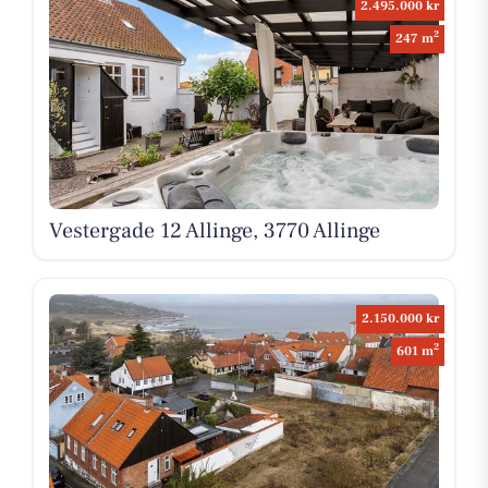
2.495.000 kr
2
247 m
Vestergade 12 Allinge, 3770 Allinge
2.150.000 kr
2
601 m