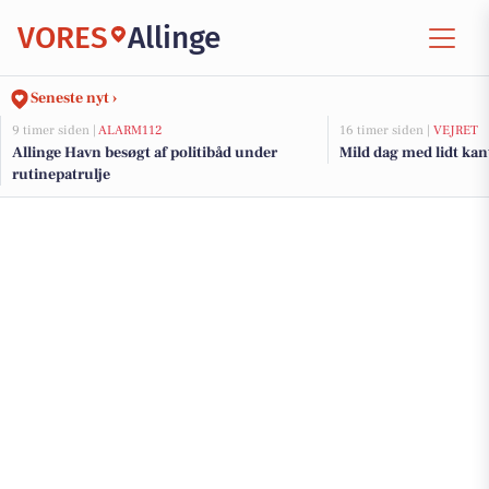
VORES
Allinge
Seneste nyt ›
9 timer siden |
ALARM112
16 timer siden |
VEJRET
Allinge Havn besøgt af politibåd under
Mild dag med lidt kant
rutinepatrulje