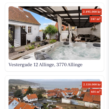
2.495.000 kr
2
247 m
Vestergade 12 Allinge, 3770 Allinge
2.150.000 kr
2
601 m