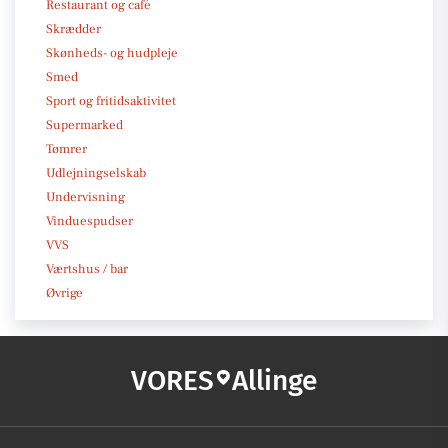
Restaurant og café
Skrædder
Skønheds- og hudpleje
Smed
Sport og fritidsaktivitet
Supermarked
Tømrer
Udlejningselskab
Undervisning
Vinduespudser
VVS
Værtshus / bar
Øvrige
VORES
Allinge