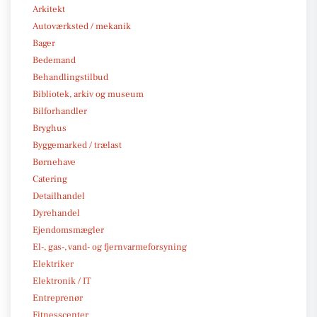
Arkitekt
Autoværksted / mekanik
Bager
Bedemand
Behandlingstilbud
Bibliotek, arkiv og museum
Bilforhandler
Bryghus
Byggemarked / trælast
Børnehave
Catering
Detailhandel
Dyrehandel
Ejendomsmægler
El-, gas-, vand- og fjernvarmeforsyning
Elektriker
Elektronik / IT
Entreprenør
Fitnesscenter