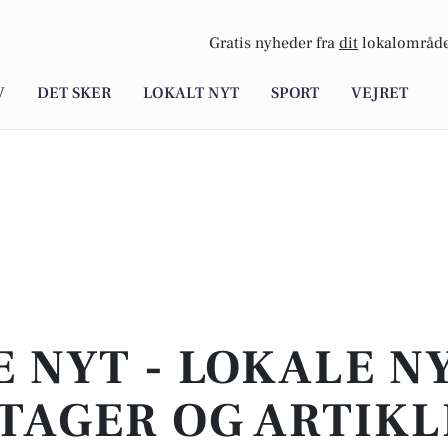
Gratis nyheder fra
dit
lokalområde
V
DET SKER
LOKALT NYT
SPORT
VEJRET
E NYT - LOKALE N
TAGER OG ARTIKL