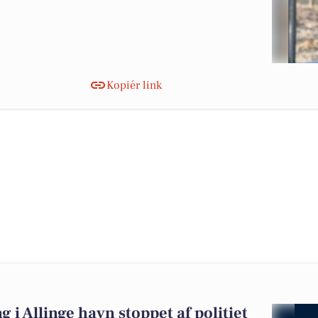
Kopiér link
i Allinge havn stoppet af politiet