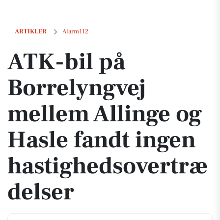
ATK-bil på Borrelyngvej mellem Allinge og Hasle fandt ingen hastig
ARTIKLER
Alarm112
ATK-bil på
Borrelyngvej
mellem Allinge og
Hasle fandt ingen
hastighedsovertræ
delser