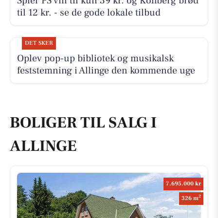
Spier PS vin til kun 39 kr. og Kohberg brød
til 12 kr. - se de gode lokale tilbud
DET SKER
Oplev pop-up bibliotek og musikalsk
feststemning i Allinge den kommende uge
BOLIGER TIL SALG I
ALLINGE
7.695.000 kr
2
326 m