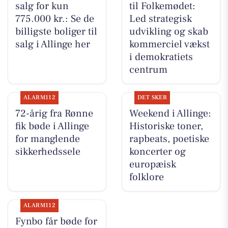
salg for kun
til Folkemødet:
775.000 kr.: Se de
Led strategisk
billigste boliger til
udvikling og skab
salg i Allinge her
kommerciel vækst
i demokratiets
centrum
ALARM112
DET SKER
72-årig fra Rønne
Weekend i Allinge:
fik bøde i Allinge
Historiske toner,
for manglende
rapbeats, poetiske
sikkerhedssele
koncerter og
europæisk
folklore
ALARM112
Fynbo får bøde for