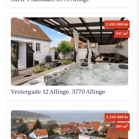
2.495.000 kr
2
247 m
Vestergade 12 Allinge, 3770 Allinge
2.150.000 kr
2
601 m