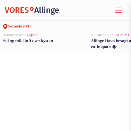
VORES
Allinge
Seneste nyt ›
4 timer siden |
VEJRET
21 timer siden |
ALARM11
Sol og mild luft over kysten
Allinge Havn besøgt a
rutinepatrulje