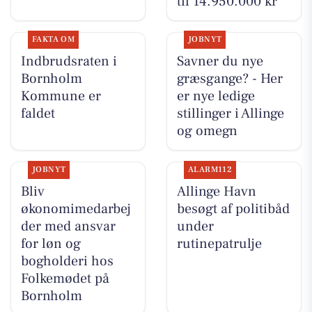
til 14.950.000 kr
FAKTA OM
JOBNYT
Indbrudsraten i
Savner du nye
Bornholm
græsgange? - Her
Kommune er
er nye ledige
faldet
stillinger i Allinge
og omegn
JOBNYT
ALARM112
Bliv
Allinge Havn
økonomimedarbej
besøgt af politibåd
der med ansvar
under
for løn og
rutinepatrulje
bogholderi hos
Folkemødet på
Bornholm