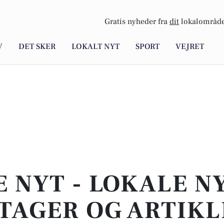
Gratis nyheder fra
dit
lokalområde
V
DET SKER
LOKALT NYT
SPORT
VEJRET
E NYT - LOKALE N
TAGER OG ARTIKL