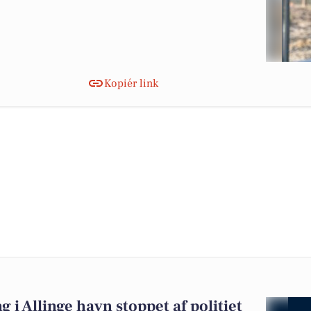
Kopiér link
i Allinge havn stoppet af politiet