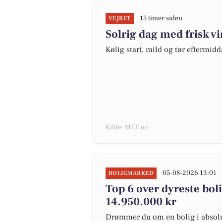
15 timer siden
VEJRET
Solrig dag med frisk v
Kølig start, mild og tør eftermidd
Kilde: MET.no
05-08-2026 13:01
BOLIGMARKED
Top 6 over dyreste bolige
14.950.000 kr
Drømmer du om en bolig i absolut