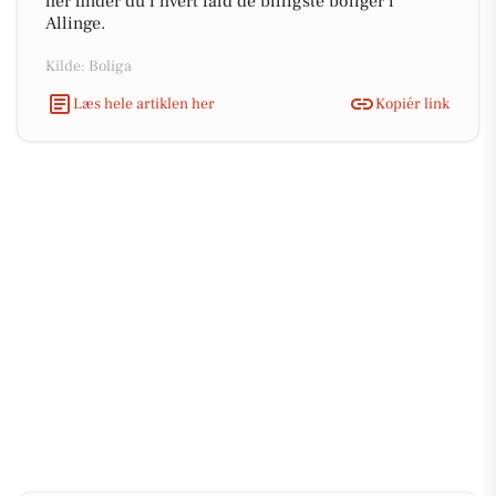
her finder du i hvert fald de billigste boliger i
Allinge.
Kilde: Boliga
Læs hele artiklen her
Kopiér link