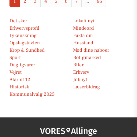
1
2
3
4
5
6
7
...
66
Det sker
Lokalt nyt
Erhvervsprofil
Mindeord
Lykønskning
Fakta om
Opslagstavlen
Husstand
Krop & Sundhed
Mød dine naboer
Sport
Boligmarked
Dagligvarer
Biler
Vejret
Erhverv
Alarm112
Jobnyt
Historisk
Læserbidrag
Kommunalvalg 2025
VORES
Allinge