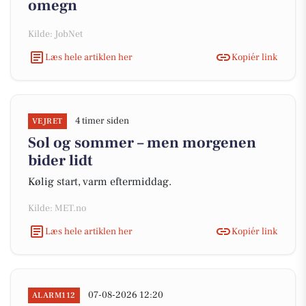
omegn
Kilde: JobNet
Læs hele artiklen her
Kopiér link
4 timer siden
VEJRET
Sol og sommer – men morgenen
bider lidt
Kølig start, varm eftermiddag.
Kilde: MET.no
Læs hele artiklen her
Kopiér link
07-08-2026 12:20
ALARM112