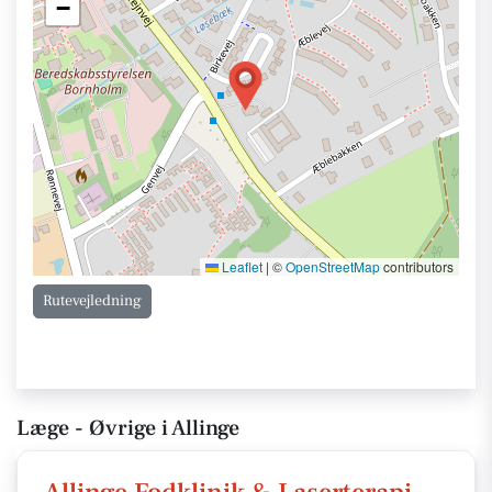
−
Leaflet
|
©
OpenStreetMap
contributors
Rutevejledning
Læge - Øvrige i Allinge