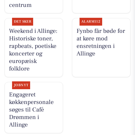
centrum
DET SKER
ALARM112
Weekend i Allinge:
Fynbo får bøde for
Historiske toner,
at køre mod
rapbeats, poetiske
ensretningen i
koncerter og
Allinge
europæisk
folklore
JOBNYT
Engageret
køkkenpersonale
søges til Café
Drømmen i
Allinge