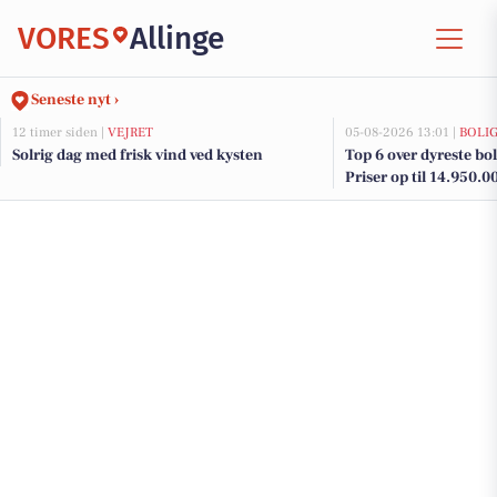
VORES
Allinge
Seneste nyt ›
12 timer siden |
VEJRET
05-08-2026 13:01 |
BOLI
Solrig dag med frisk vind ved kysten
Top 6 over dyreste boli
Priser op til 14.950.0