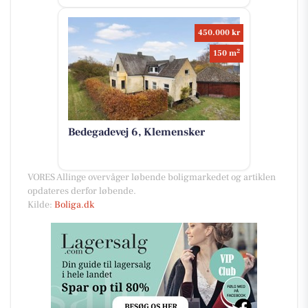
450.000 kr
2
150 m
Bedegadevej 6, Klemensker
VORES Allinge overvåger løbende boligmarkedet og artiklen
opdateres derfor løbende.
Kilde:
Boliga.dk