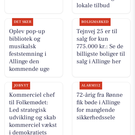
lokale tilbud
DET SKER
BOLIGMARKED
Oplev pop-up
Tejnvej 25 er til
bibliotek og
salg for kun
musikalsk
775.000 kr.: Se de
feststemning i
billigste boliger til
Allinge den
salg i Allinge her
kommende uge
JOBNYT
ALARM112
Kommerciel chef
72-årig fra Rønne
til Folkemødet:
fik bøde i Allinge
Led strategisk
for manglende
udvikling og skab
sikkerhedssele
kommerciel vækst
i demokratiets