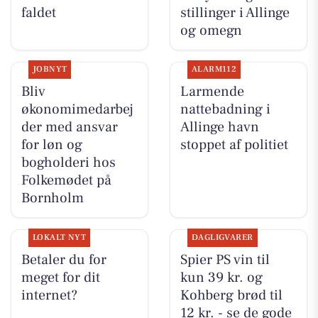
faldet
stillinger i Allinge
og omegn
JOBNYT
ALARM112
Bliv
Larmende
økonomimedarbej
nattebadning i
der med ansvar
Allinge havn
for løn og
stoppet af politiet
bogholderi hos
Folkemødet på
Bornholm
LOKALT NYT
DAGLIGVARER
Betaler du for
Spier PS vin til
meget for dit
kun 39 kr. og
internet?
Kohberg brød til
12 kr. - se de gode