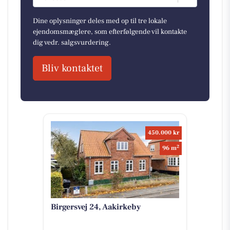
Dine oplysninger deles med op til tre lokale
ejendomsmæglere, som efterfølgende vil kontakte
dig vedr. salgsvurdering.
Bliv kontaktet
450.000 kr
2
96 m
Birgersvej 24, Aakirkeby