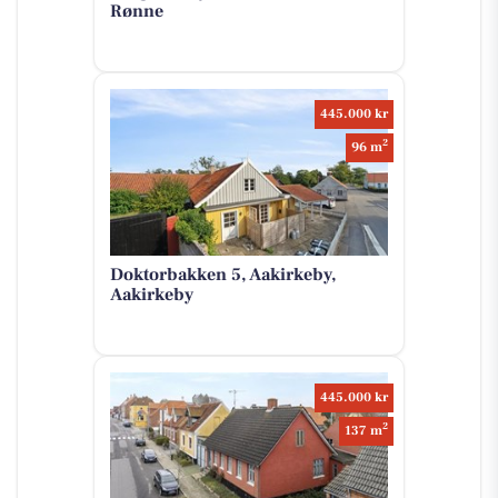
Rønne
445.000 kr
2
96 m
Doktorbakken 5, Aakirkeby,
Aakirkeby
445.000 kr
2
137 m