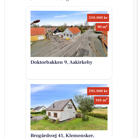
350.000 kr
2
90 m
Doktorbakken 9, Aakirkeby
395.000 kr
2
103 m
Brogårdsvej 41, Klemensker,