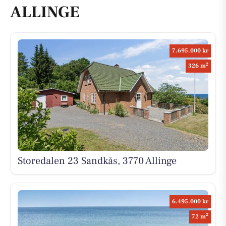
ALLINGE
7.695.000 kr
2
326 m
Storedalen 23 Sandkås, 3770 Allinge
6.495.000 kr
2
72 m