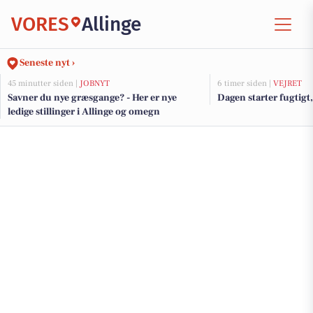
VORES
Allinge
Seneste nyt ›
45 minutter siden |
JOBNYT
6 timer siden |
VEJRET
Savner du nye græsgange? - Her er nye
Dagen starter fugtigt
ledige stillinger i Allinge og omegn