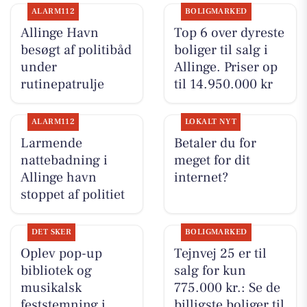
ALARM112
BOLIGMARKED
Allinge Havn
Top 6 over dyreste
besøgt af politibåd
boliger til salg i
under
Allinge. Priser op
rutinepatrulje
til 14.950.000 kr
ALARM112
LOKALT NYT
Larmende
Betaler du for
nattebadning i
meget for dit
Allinge havn
internet?
stoppet af politiet
DET SKER
BOLIGMARKED
Oplev pop-up
Tejnvej 25 er til
bibliotek og
salg for kun
musikalsk
775.000 kr.: Se de
feststemning i
billigste boliger til