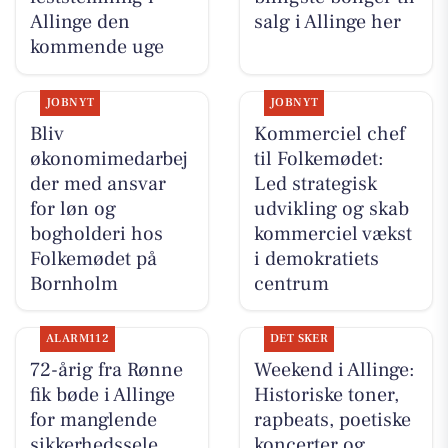
Allinge den
salg i Allinge her
kommende uge
JOBNYT
JOBNYT
Bliv
Kommerciel chef
økonomimedarbej
til Folkemødet:
der med ansvar
Led strategisk
for løn og
udvikling og skab
bogholderi hos
kommerciel vækst
Folkemødet på
i demokratiets
Bornholm
centrum
ALARM112
DET SKER
72-årig fra Rønne
Weekend i Allinge:
fik bøde i Allinge
Historiske toner,
for manglende
rapbeats, poetiske
sikkerhedssele
koncerter og