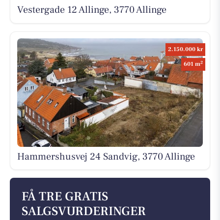
Vestergade 12 Allinge, 3770 Allinge
2.150.000 kr
2
601 m
Hammershusvej 24 Sandvig, 3770 Allinge
FÅ TRE GRATIS
SALGSVURDERINGER