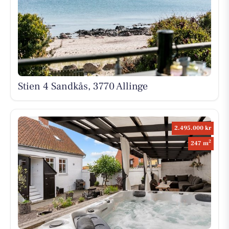
Stien 4 Sandkås, 3770 Allinge
2.495.000 kr
2
247 m